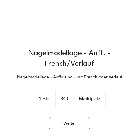
Nagelmodellage - Auff. -
French/Verlauf
Nagelmodellage - Auffüllung - mit French oder Verlauf
34
Euro
1 Std.
1
34 €
Marktplatz
S
t
d
Weiter