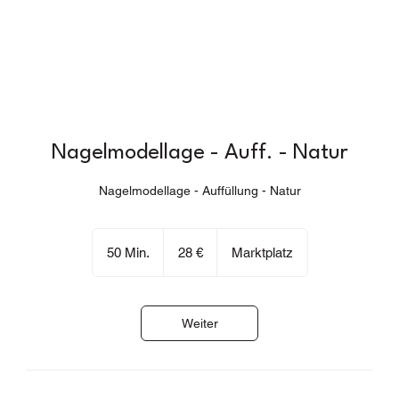
Nagelmodellage - Auff. - Natur
Nagelmodellage - Auffüllung - Natur
28
Euro
50 Min.
5
28 €
Marktplatz
0
M
i
Weiter
n
.