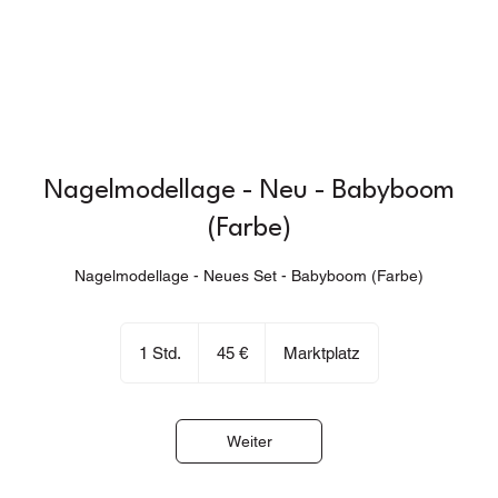
Nagelmodellage - Neu - Babyboom
(Farbe)
Nagelmodellage - Neues Set - Babyboom (Farbe)
45
Euro
1 Std.
1
45 €
Marktplatz
S
t
d
Weiter