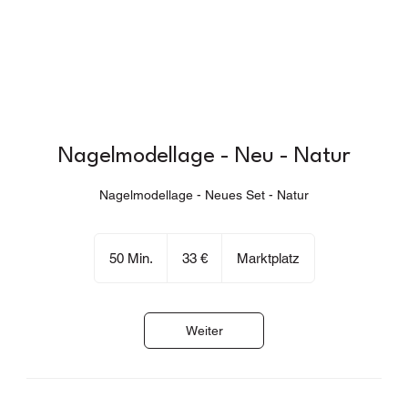
Nagelmodellage - Neu - Natur
Nagelmodellage - Neues Set - Natur
33
Euro
50 Min.
5
33 €
Marktplatz
0
M
i
Weiter
n
.